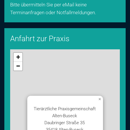
Bitte übermitteln Sie per eMail keine
Terminanfragen oder Notfallmeldungen.
Anfahrt zur Praxis
+
−
×
Tierärztliche Praxisgemeinschaft
Alten-Buseck
Daubringer Straße 35
35418 Alten-Buseck