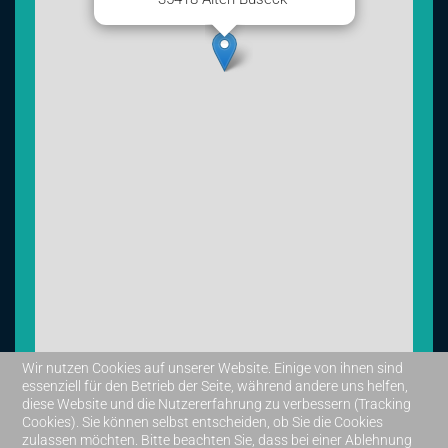
Wir nutzen Cookies auf unserer Website. Einige von ihnen sind
essenziell für den Betrieb der Seite, während andere uns helfen,
diese Website und die Nutzererfahrung zu verbessern (Tracking
Leaflet
|
©
OpenStreetMap
Cookies). Sie können selbst entscheiden, ob Sie die Cookies
zulassen möchten. Bitte beachten Sie, dass bei einer Ablehnung