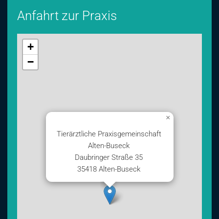
Anfahrt zur Praxis
+
−
×
Tierärztliche Praxisgemeinschaft
Alten-Buseck
Daubringer Straße 35
35418 Alten-Buseck