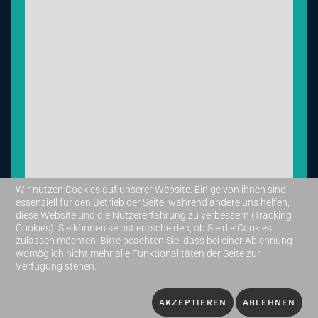
Wir nutzen Cookies auf unserer Website. Einige von ihnen sind
essenziell für den Betrieb der Seite, während andere uns helfen,
diese Website und die Nutzererfahrung zu verbessern (Tracking
Leaflet
|
©
OpenStreetMap
Cookies). Sie können selbst entscheiden, ob Sie die Cookies
zulassen möchten. Bitte beachten Sie, dass bei einer Ablehnung
womöglich nicht mehr alle Funktionalitäten der Seite zur
Verfügung stehen.
Impressum
Datenschutzerklärung
AKZEPTIEREN
ABLEHNEN