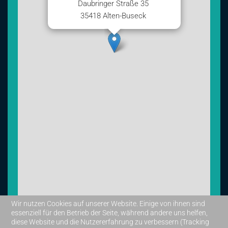
Daubringer Straße 35
35418 Alten-Buseck
Wir nutzen Cookies auf unserer Website. Einige von ihnen sind
essenziell für den Betrieb der Seite, während andere uns helfen,
diese Website und die Nutzererfahrung zu verbessern (Tracking
Leaflet
|
©
OpenStreetMap