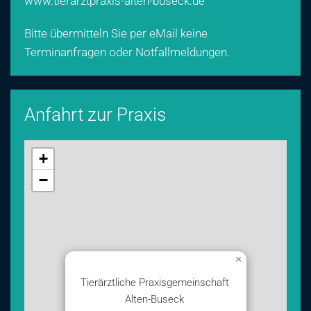
www.tierarztpraxis-alten-buseck.de
Bitte übermitteln Sie per eMail keine
Terminanfragen oder Notfallmeldungen.
Anfahrt zur Praxis
+
−
×
Tierärztliche Praxisgemeinschaft
Alten-Buseck