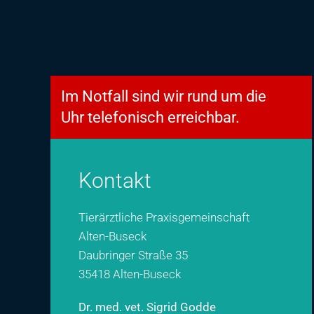
Im Notfall sind wir rund um die
Uhr telefonisch erreichbar.
Kontakt
Tierärztliche Praxisgemeinschaft
Alten-Buseck
Daubringer Straße 35
35418 Alten-Buseck
Dr. med. vet. Sigrid Godde