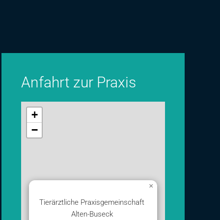
Anfahrt zur Praxis
+
−
×
Tierärztliche Praxisgemeinschaft
Alten-Buseck