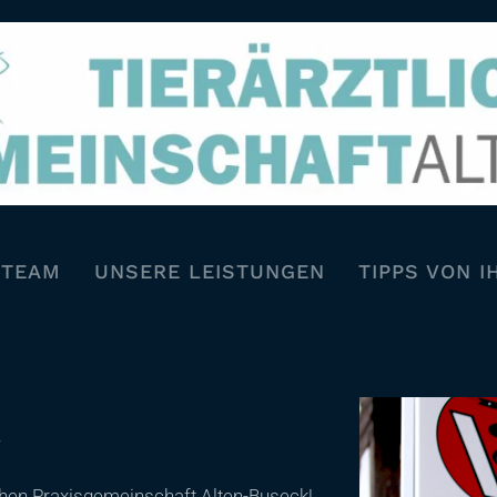
STEAM
UNSERE LEISTUNGEN
TIPPS VON I
!
chen Praxisgemeinschaft Alten-Buseck!