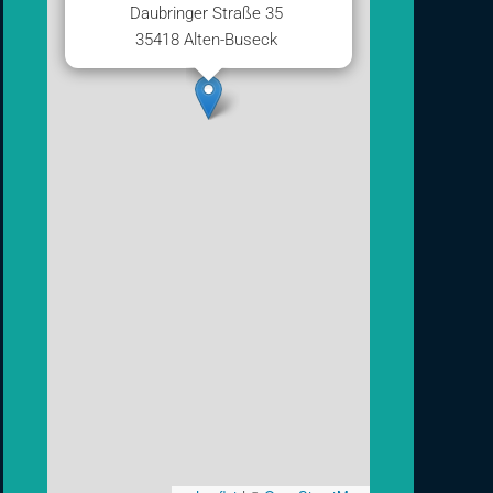
Daubringer Straße 35
35418 Alten-Buseck