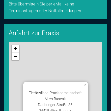
Bitte übermitteln Sie per eMail keine
Terminanfragen oder Notfallmeldungen.
Anfahrt zur Praxis
+
−
×
Tierärztliche Praxisgemeinschaft
Alten-Buseck
Daubringer Straße 35
35418 Alten-Buseck