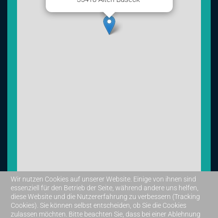
Wir nutzen Cookies auf unserer Website. Einige von ihnen sind
essenziell für den Betrieb der Seite, während andere uns helfen,
diese Website und die Nutzererfahrung zu verbessern (Tracking
Leaflet
|
©
OpenStreetMap
Cookies). Sie können selbst entscheiden, ob Sie die Cookies
zulassen möchten. Bitte beachten Sie, dass bei einer Ablehnung