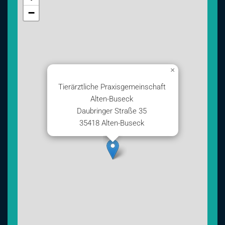
−
×
Tierärztliche Praxisgemeinschaft
Alten-Buseck
Daubringer Straße 35
35418 Alten-Buseck