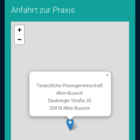
Anfahrt zur Praxis
+
−
×
Tierärztliche Praxisgemeinschaft
Alten-Buseck
Daubringer Straße 35
35418 Alten-Buseck