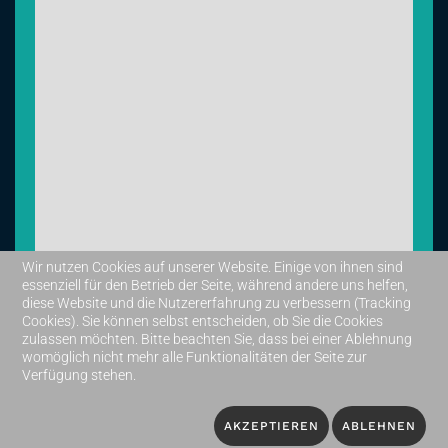
Wir nutzen Cookies auf unserer Website. Einige von ihnen sind
essenziell für den Betrieb der Seite, während andere uns helfen,
diese Website und die Nutzererfahrung zu verbessern (Tracking
Leaflet
|
©
OpenStreetMap
Cookies). Sie können selbst entscheiden, ob Sie die Cookies
zulassen möchten. Bitte beachten Sie, dass bei einer Ablehnung
womöglich nicht mehr alle Funktionalitäten der Seite zur
Verfügung stehen.
Impressum
Datenschutzerklärung
AKZEPTIEREN
ABLEHNEN